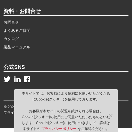
資料・お問合せ
お問合せ
よくあるご質問
カタログ
製品マニュアル
公式SNS
本サイトでは、お客様により便利にお使いいただくため
にCookie(クッキー)を使用しております。
© 2026 Kwik Lok Corporation. All rights reserved.
お客様が本サイトの閲覧を続けられる場合は、
プライバシーポリシー
当サイトご利用規約
Cookie(クッキー)の使用にご同意いただいたものといた
します。Cookie(クッキー)に使用につきまして、詳細は
本サイトの
プライバシーポリシー
をご確認ください。