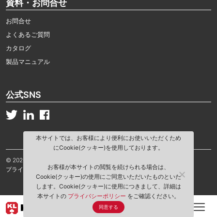
資料・お問合せ
お問合せ
よくあるご質問
カタログ
製品マニュアル
公式SNS
本サイトでは、お客様により便利にお使いいただくため
にCookie(クッキー)を使用しております。
© 2026 Kwik Lok Corporation. All rights reserved.
お客様が本サイトの閲覧を続けられる場合は、
プライバシーポリシー
当サイトご利用規約
Cookie(クッキー)の使用にご同意いただいたものといた
します。Cookie(クッキー)に使用につきまして、詳細は
本サイトの
プライバシーポリシー
をご確認ください。
同意する