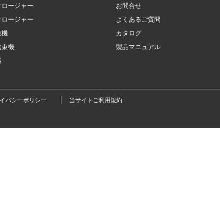
クロージャー
お問合せ
クロージャー
よくあるご質問
束機
カタログ
結束機
製品マニュアル
器
ライバシーポリシー
当サイトご利用規約